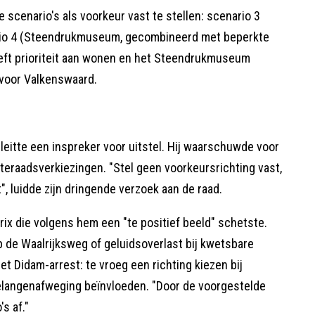
scenario's als voorkeur vast te stellen: scenario 3
ario 4 (Steendrukmuseum, gecombineerd met beperkte
eft prioriteit aan wonen en het Steendrukmuseum
voor Valkenswaard.
itte een inspreker voor uitstel. Hij waarschuwde voor
teraadsverkiezingen. "Stel geen voorkeursrichting vast,
t", luidde zijn dringende verzoek aan de raad.
ix die volgens hem een "te positief beeld" schetste.
 de Waalrijksweg of geluidsoverlast bij kwetsbare
t Didam-arrest: te vroeg een richting kiezen bij
 belangenafweging beïnvloeden. "Door de voorgestelde
's af."