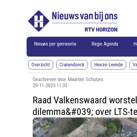
RTV
RTV
Horizon
Horizon
-
Nieuws
van
bij
ons
Nieuws per gemeente
Regio Agenda
H
Overzicht
Cranendonck
Heeze-Leende
V
Geschreven door Maarten Schutjes
29-11-2025 11:33
Raad Valkenswaard worstel
dilemma&#039; over LTS-te