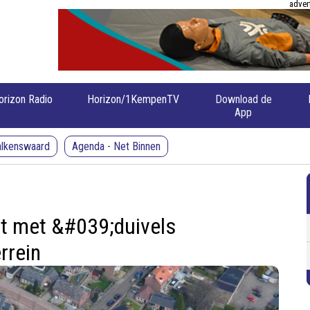
adver
orizon Radio
Horizon/1KempenTV
Download de
App
alkenswaard
Agenda - Net Binnen
t met &#039;duivels
rrein