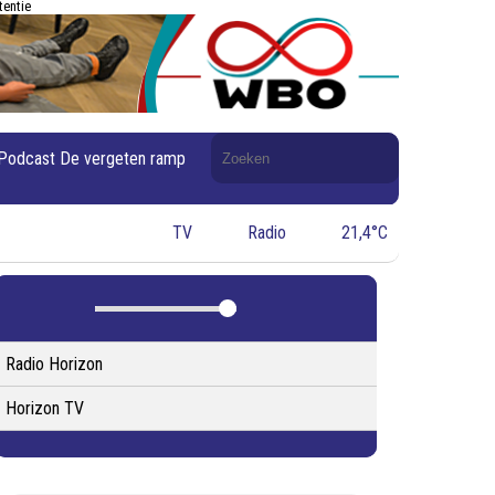
tentie
Doorzoek
Podcast De vergeten ramp
de
website
TV
Radio
21,4°C
Radio Horizon
Horizon TV