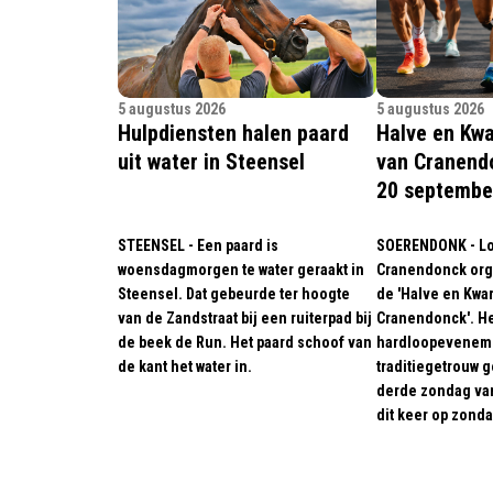
5 augustus 2026
5 augustus 2026
Hulpdiensten halen paard
Halve en Kw
uit water in Steensel
van Cranend
20 septembe
STEENSEL - Een paard is
SOERENDONK - L
woensdagmorgen te water geraakt in
Cranendonck orga
Steensel. Dat gebeurde ter hoogte
de 'Halve en Kwa
van de Zandstraat bij een ruiterpad bij
Cranendonck'. Het
de beek de Run. Het paard schoof van
hardloopeveneme
de kant het water in.
traditiegetrouw 
derde zondag van
dit keer op zond