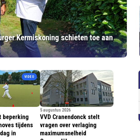
Burger Kermiskoning schieten toe aan
VIDEO
5 augustus 2026
t beperking
VVD Cranendonck stelt
moves tijdens
vragen over verlaging
dag in
maximumsnelheid