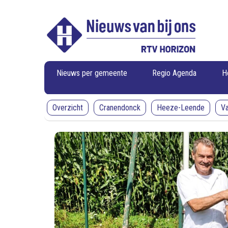
RTV
RTV
Horizon
Horizon
-
Nieuws
van
bij
ons
Nieuws per gemeente
Regio Agenda
H
Overzicht
Cranendonck
Heeze-Leende
V