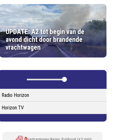
UPDATE: A2 tot begin van de
avond dicht door brandende
vrachtwagen
Radio Horizon
Horizon TV