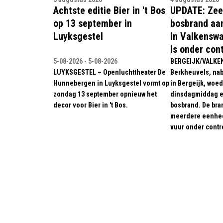
Achtste editie Bier in 't Bos
UPDATE: Zee
op 13 september in
bosbrand aa
Luyksgestel
in Valkenswa
is onder con
5-08-2026 - 5-08-2026
BERGEIJK/VALKE
LUYKSGESTEL – Openluchttheater De
Berkheuvels, nabi
Hunnebergen in Luyksgestel vormt op
in Bergeijk, woed
zondag 13 september opnieuw het
dinsdagmiddag e
decor voor Bier in 't Bos.
bosbrand. De bra
meerdere eenhed
vuur onder contro