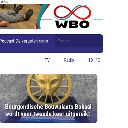
tentie
Doorzoek
Podcast De vergeten ramp
de
website
TV
Radio
18,1°C
Bourgondische Bouwplaats Bokaal
wordt voor tweede keer uitgereikt