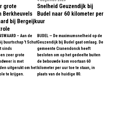
r grote
Snelheid Geuzendijk bij
n Berkheuvels
Budel naar 60 kilometer per
ard bij Bergeijk
uur
trole
NSWAARD – Aan de
BUDEL — De maximumsnelheid op de
j buurtschap 't Schut
Geuzendijk bij Budel gaat omlaag. De
t sinds
gemeente Cranendonck heeft
en zeer grote
besloten om op het gedeelte buiten
ndweer is met
de bebouwde kom voortaan 60
en uitgerukt om het
kilometer per uur toe te staan, in
le te krijgen.
plaats van de huidige 80.