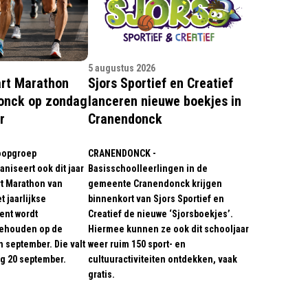
5 augustus 2026
art Marathon
Sjors Sportief en Creatief
onck op zondag
lanceren nieuwe boekjes in
r
Cranendonck
oopgroep
CRANENDONCK -
niseert ook dit jaar
Basisschoolleerlingen in de
rt Marathon van
gemeente Cranendonck krijgen
 jaarlijkse
binnenkort van Sjors Sportief en
nt wordt
Creatief de nieuwe ‘Sjorsboekjes’.
gehouden op de
Hiermee kunnen ze ook dit schooljaar
 september. Die valt
weer ruim 150 sport- en
ag 20 september.
cultuuractiviteiten ontdekken, vaak
gratis.