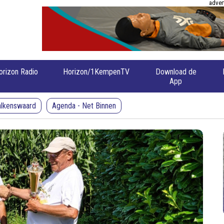
adver
orizon Radio
Horizon/1KempenTV
Download de
App
alkenswaard
Agenda - Net Binnen