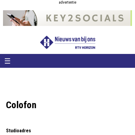
RTV
RTV
advertentie
Horizon
Horizon
-
Nieuws
van
bij
ons
☰
Colofon
Studioadres