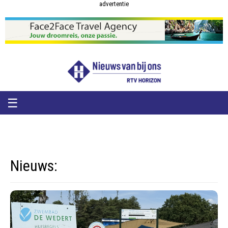
RTV
RTV
advertentie
Horizon
Horizon
-
Nieuws
van
bij
ons
☰
Nieuws: