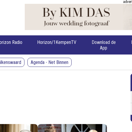
adver
orizon Radio
Horizon/1KempenTV
Download de
App
alkenswaard
Agenda - Net Binnen