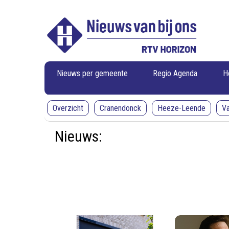
RTV
RTV
Horizon
Horizon
-
Nieuws
van
bij
ons
Nieuws per gemeente
Regio Agenda
H
Overzicht
Cranendonck
Heeze-Leende
V
Nieuws: