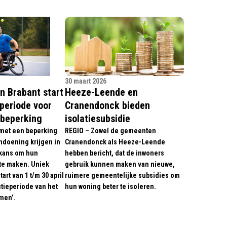
30 maart 2026
n Brabant start
Heeze-Leende en
eperiode voor
Cranendonck bieden
beperking
isolatiesubsidie
met een beperking
REGIO – Zowel de gemeenten
ndoening krijgen in
Cranendonck als Heeze-Leende
 kans om hun
hebben bericht, dat de inwoners
te maken. Uniek
gebruik kunnen maken van nieuwe,
art van 1 t/m 30 april
ruimere gemeentelijke subsidies om
ctieperiode van het
hun woning beter te isoleren.
men’.