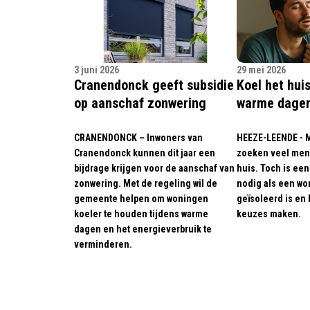
3 juni 2026
29 mei 2026
Cranendonck geeft subsidie
Koel het huis
op aanschaf zonwering
warme dage
CRANENDONCK – Inwoners van
HEEZE-LEENDE - 
Cranendonck kunnen dit jaar een
zoeken veel men
bijdrage krijgen voor de aanschaf van
huis. Toch is een
zonwering. Met de regeling wil de
nodig als een wo
gemeente helpen om woningen
geïsoleerd is en
koeler te houden tijdens warme
keuzes maken.
dagen en het energieverbruik te
verminderen.