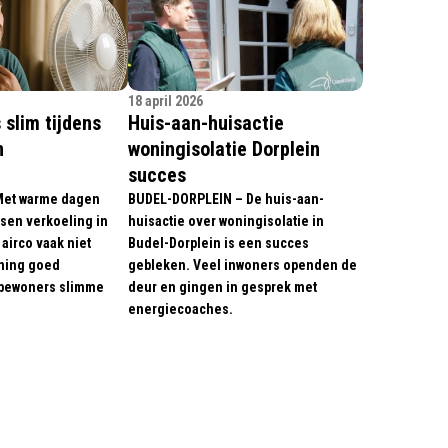
18 april 2026
 slim tijdens
Huis-aan-huisactie
n
woningisolatie Dorplein
succes
Met warme dagen
BUDEL-DORPLEIN – De huis-aan-
sen verkoeling in
huisactie over woningisolatie in
 airco vaak niet
Budel-Dorplein is een succes
ning goed
gebleken. Veel inwoners openden de
 bewoners slimme
deur en gingen in gesprek met
energiecoaches.