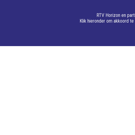
RTV Horizon en partn
Klik hieronder om akkoord te
28 augustus 2025
15 juli 2025
Valkenswaard past subsidie
Houd huis én
voor isolatie aan
met zonweri
gemeente C
VALKENSWAARD – De gemeente
CRANENDONCK – De
Valkenswaard verandert de
gang en de tempe
subsidieregeling voor woningisolatie.
Één van de makke
De nieuwe regels gelden vanaf 3
de temperatuur i
september 2025.
houden is door d
houden met zonw