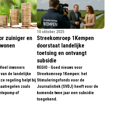
10 oktober 2025
or zuiniger en
Streekomroep 1Kempen
 wonen
doorstaat landelijke
toetsing en ontvangt
subsidie
Veel inwoners
REGIO - Goed nieuws voor
 van de landelijke
Streekomroep 1Kempen: het
ze regeling helpt bij
Stimuleringsfonds voor de
maatregelen zoals
Journalistiek (SVDJ) heeft voor de
rmtepomp of
komende twee jaar een subsidie
.
toegekend.