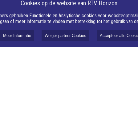
Cookies op de website van RTV Horizon
ers gebruiken Functionele en Analytische cookies voor websiteoptimalis
 gaan of meer informatie te vinden met betrekking tot het gebruik van 
Meer Informatie
Weiger partner Cookies
Accepteer alle Cooki
 hoofd koel
ngsactie
ranendonck
 zomer is in volle
raturen lopen op.
lijkste manieren om
n huis aangenaam te
e zon buiten te
ering.