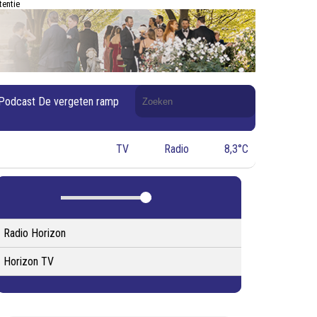
tentie
Doorzoek
Podcast De vergeten ramp
de
website
TV
Radio
8,3°C
Radio Horizon
Horizon TV