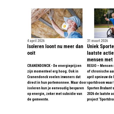
4 april 2026
31 maart 2026
Isoleren loont nu meer dan
Uniek Sporte
ooit
laatste acti
mensen met 
CRANENDONCK - De energieprijzen
REGIO – Mensen 
zijn momenteel erg hoog. Ook in
of chronische aa
Cranendonck voelen inwoners dat
april opnieuw de
direct in hun portemonnee. Maar door
sportdroom waar 
isoleren kun je eenvoudig besparen
Sporten Brabant st
op energie, zeker met subsidie van
2026 de laatste a
de gemeente.
project ‘Sportdro