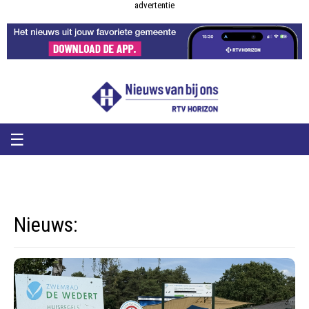
RTV
RTV
advertentie
Horizon
Horizon
-
Nieuws
van
bij
ons
☰
Nieuws: